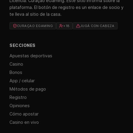
Licencia: Curaçao eGaming. Este sitio informa sobre la
plataforma. El botón de registro es un enlace de socio y
te lleva al sitio de la casa.
CURAÇAO EGAMING
+18
JUGÁ CON CABEZA
SECCIONES
Apuestas deportivas
Casino
Bonos
App / celular
Métodos de pago
Registro
Opiniones
Cómo apostar
Casino en vivo