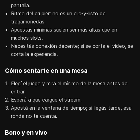
pantalla.
Ritmo del crupier: no es un clic-y-listo de
tragamonedas.
Apuestas mínimas suelen ser más altas que en
muchos slots.
Necesitás conexión decente; si se corta el video, se
corta la experiencia.
Cómo sentarte en una mesa
Elegí el juego y mirá el mínimo de la mesa antes de
entrar.
Esperá a que cargue el stream.
Apostá en la ventana de tiempo; si llegás tarde, esa
ronda no te cuenta.
Bono y en vivo